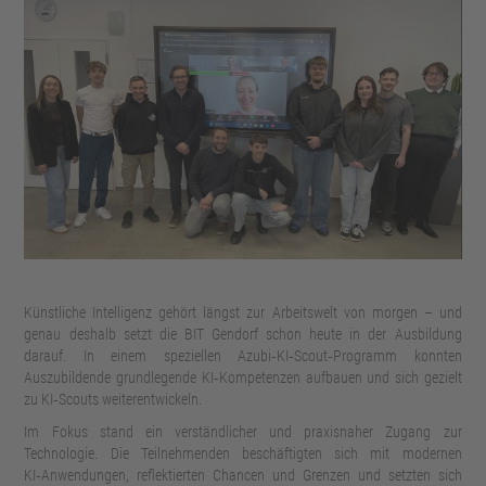
Künstliche Intelligenz gehört längst zur Arbeitswelt von morgen – und
genau deshalb setzt die BIT Gendorf schon heute in der Ausbildung
darauf. In einem speziellen Azubi‑KI‑Scout‑Programm konnten
Auszubildende grundlegende KI‑Kompetenzen aufbauen und sich gezielt
zu KI‑Scouts weiterentwickeln.
Im Fokus stand ein verständlicher und praxisnaher Zugang zur
Technologie. Die Teilnehmenden beschäftigten sich mit modernen
KI‑Anwendungen, reflektierten Chancen und Grenzen und setzten sich