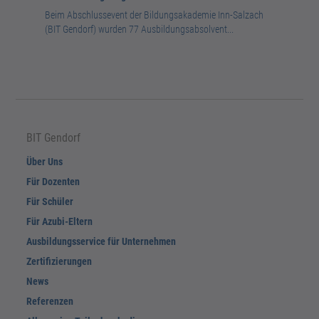
Fünf Staatspreise beim Winterabschluss 2026
Ausbildungsstart 2025: 99 neue Azubis im Chemiepark
Praxisnahes KI-Scout-Programm stärkt digitale
Beim Abschlussevent der Bildungsakademie Inn-Salzach
GENDORF
Jetzt Termin vormerken und dabei sein!
Kompetenzen und Innovationskraft in der Ausbildung.
Erfolgreicher Abschluss für den Ausbildungsjahrgang
(BIT Gendorf) wurden 77 Ausbildungsabsolvent...
Am 1. September haben 99 junge Menschen ihre berufliche
Winter 2026: 43 Auszubildende aus dem Chemiep...
Laufbahn im Chemiepark GENDORF begonnen.
BIT Gendorf
Über Uns
Für Dozenten
Für Schüler
Für Azubi-Eltern
Ausbildungsservice für Unternehmen
Zertifizierungen
News
Referenzen